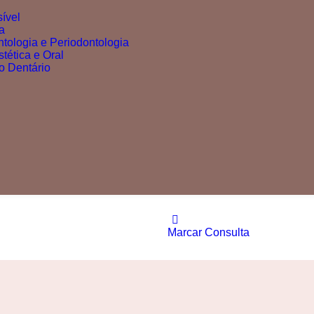
sível
a
ntologia e Periodontologia
tética e Oral
 Dentário
Marcar Consulta