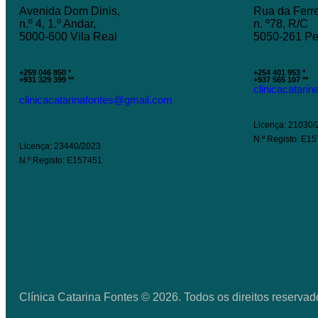
Avenida Dom Dinis,
Rua da Ferre
n.º 4, 1.º Andar,
n. º78, R/C
5000-600 Vila Real
5050-261 P
+259 046 850 *
+254 401 953 *
+931 329 399 **
+937 565 107 **
clinicacatari
clinicacatarinafontes@gmail.com
Licença: 21030/
N.º Registo: E1
Licença: 23440/2023
N.º Registo: E157451
Clínica Catarina Fontes © 2026. Todos os direitos reserva