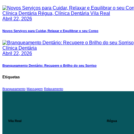
Clínica Dentária Régua,
Clínica Dentária Vila Real
Abril 22, 2026
Novos Serviços para Cuidar, Relaxar e Equilibrar o seu Corpo
Clínica Dentária
Abril 22, 2026
Branqueamento Dentário: Recupere o Brilho do seu Sorriso
Etiquetas
Branqueamento
Massagem
Relaxamento
Vila Real
Régua