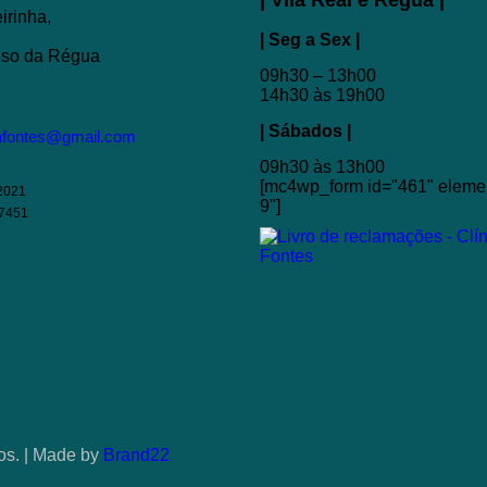
irinha,
| Seg a Sex |
eso da Régua
09h30 – 13h00
14h30 às 19h00
| Sábados |
nafontes@gmail.com
09h30 às 13h00
[mc4wp_form id="461" elemen
2021
9"]
57451
dos. | Made by
Brand22