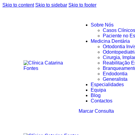
Skip to content
Skip to sidebar
Skip to footer
Sobre Nós
Casos Clínico
Paciente no Es
Medicina Dentária
Ortodontia Invi
Odontopediatri
Cirurgia, Impla
Reabilitação Es
Branqueamento
Endodontia
Generalista
Especialidades
Equipa
Blog
Contactos
Marcar Consulta