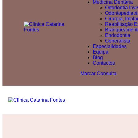
Medicina Dentária
Ortodontia Invi
Odontopediatri
Cirurgia, Impla
Reabilitação Es
Branqueamento
Endodontia
Generalista
Especialidades
Equipa
Blog
Contactos
Marcar Consulta