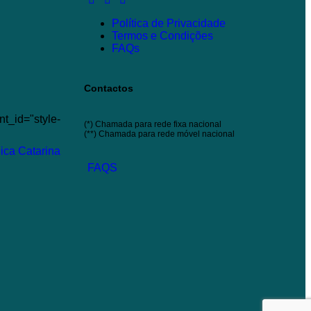
Política de Privacidade
Termos e Condições
FAQs
Contactos
t_id="style-
(*) Chamada para rede fixa nacional
(**) Chamada para rede móvel nacional
FAQS