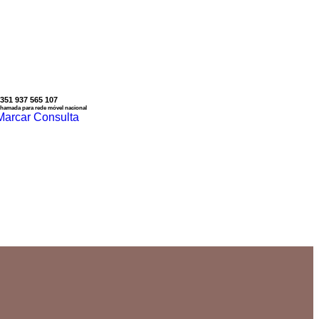
351 937 565 107
hamada para rede móvel nacional
Marcar Consulta