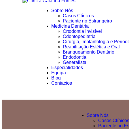
Sobre Nós
Casos Clínicos
Paciente no Estrangeiro
Medicina Dentária
Ortodontia Invisível
Odontopediatria
Cirurgia, Implantologia e Period
Reabilitação Estética e Oral
Branqueamento Dentário
Endodontia
Generalista
Especialidades
Equipa
Blog
Contactos
Sobre Nós
Casos Clínico
Paciente no Es