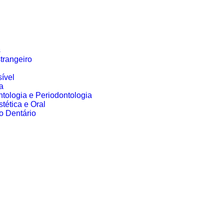
s
trangeiro
sível
a
ntologia e Periodontologia
tética e Oral
 Dentário