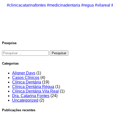
#clinicacatarinafontes
#medicinadentaria
#regua
#vilareal
Pesquisa
Categorias
Aligner Days
(1)
Casos Clínicos
(4)
Clínica Dentária
(19)
Clínica Dentária Régua
(1)
Clínica Dentária Vila Real
(1)
Dra. Catarina Fontes
(24)
Uncategorized
(2)
Publicações recentes