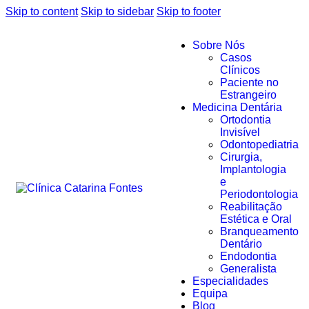
Skip to content
Skip to sidebar
Skip to footer
Sobre Nós
Casos
Clínicos
Paciente no
Estrangeiro
Medicina Dentária
Ortodontia
Invisível
Odontopediatria
Cirurgia,
Implantologia
e
Periodontologia
Reabilitação
Estética e Oral
Branqueamento
Dentário
Endodontia
Generalista
Especialidades
Equipa
Blog