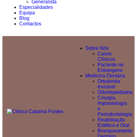
Generalista
Especialidades
Equipa
Blog
Contactos
Sobre Nós
Casos
Clínicos
Paciente no
Estrangeiro
Medicina Dentária
Ortodontia
Invisível
Odontopediatria
Cirurgia,
Implantologia
e
Periodontologia
Reabilitação
Estética e Oral
Branqueamento
Dentário