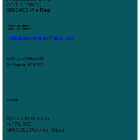
n.º 4, 1.º Andar,
5000-600 Vila Real
+259 046 850 *
+931 329 399 **
clinicacatarinafontes@gmail.com
Licença: 23440/2023
N.º Registo: E157451
Régua
Rua da Ferreirinha,
n. º78, R/C
5050-261 Peso da Régua