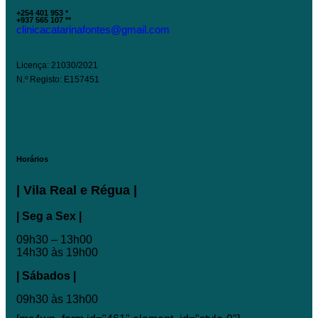
+254 401 953 *
+937 565 107 **
clinicacatarinafontes@gmail.com
Licença: 21030/2021
N.º Registo: E157451
Horários
| Vila Real e Régua |
| Seg a Sex |
09h30 – 13h00
14h30 às 19h00
| Sábados |
09h30 às 13h00