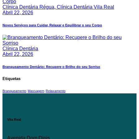
Clínica Dentária Régua,
Clínica Dentária Vila Real
Abril 22, 2026
Novos Serviços para Cuidar, Relaxar e Equilibrar o seu Corpo
Clínica Dentária
Abril 22, 2026
Branqueamento Dentário: Recupere o Brilho do seu Sorriso
Etiquetas
Branqueamento
Massagem
Relaxamento
Vila Real
Avenida Dom Dinis,