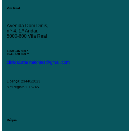
Vila Real
Avenida Dom Dinis,
n.º 4, 1.º Andar,
5000-600 Vila Real
+259 046 850 *
+931 329 399 **
clinicacatarinafontes@gmail.com
Licença: 23440/2023
N.º Registo: E157451
Régua