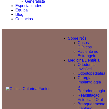
Generalista
Especialidades
Equipa
Blog
Contactos
Sobre Nós
Casos
Clínicos
Paciente no
Estrangeiro
Medicina Dentária
Ortodontia
Invisível
Odontopediatria
Cirurgia,
Implantologia
e
Periodontologia
Reabilitação
Estética e Oral
Branqueamento
Dentário