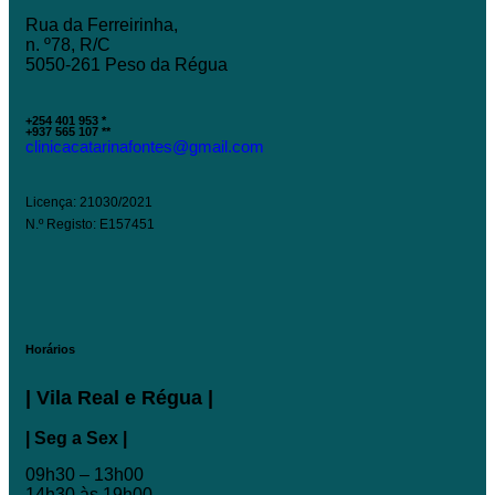
Rua da Ferreirinha,
n. º78, R/C
5050-261 Peso da Régua
+254 401 953 *
+937 565 107 **
clinicacatarinafontes@gmail.com
Licença: 21030/2021
N.º Registo: E157451
Horários
| Vila Real e Régua |
| Seg a Sex |
09h30 – 13h00
14h30 às 19h00