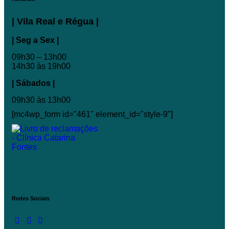
| Vila Real e Régua |
| Seg a Sex |
09h30 – 13h00
14h30 às 19h00
| Sábados |
09h30 às 13h00
[mc4wp_form id="461" element_id="style-9"]
Redes Sociais