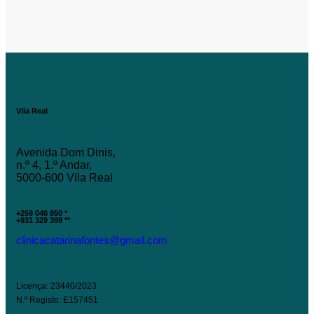
Vila Real
Avenida Dom Dinis,
n.º 4, 1.º Andar,
5000-600 Vila Real
+259 046 850 *
+931 329 399 **
clinicacatarinafontes@gmail.com
Licença: 23440/2023
N.º Registo: E157451