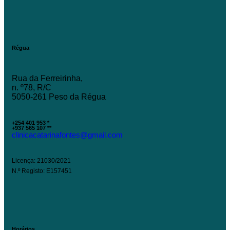
Régua
Rua da Ferreirinha,
n. º78, R/C
5050-261 Peso da Régua
+254 401 953 *
+937 565 107 **
clinicacatarinafontes@gmail.com
Licença: 21030/2021
N.º Registo: E157451
Horários