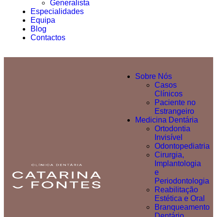
Generalista
Especialidades
Equipa
Blog
Contactos
Sobre Nós
Casos
Clínicos
Paciente no
Estrangeiro
Medicina Dentária
Ortodontia
Invisível
Odontopediatria
Cirurgia,
Implantologia
e
Periodontologia
Reabilitação
Estética e Oral
Branqueamento
Dentário