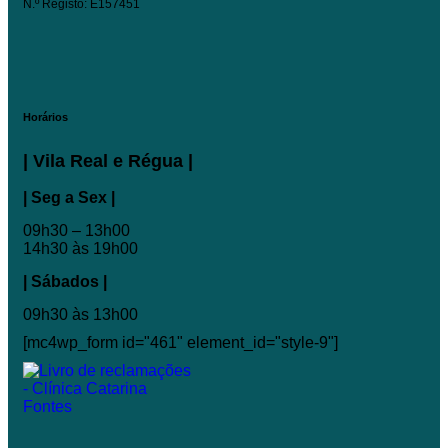
N.º Registo: E157451
Horários
| Vila Real e Régua |
| Seg a Sex |
09h30 – 13h00
14h30 às 19h00
| Sábados |
09h30 às 13h00
[mc4wp_form id="461" element_id="style-9"]