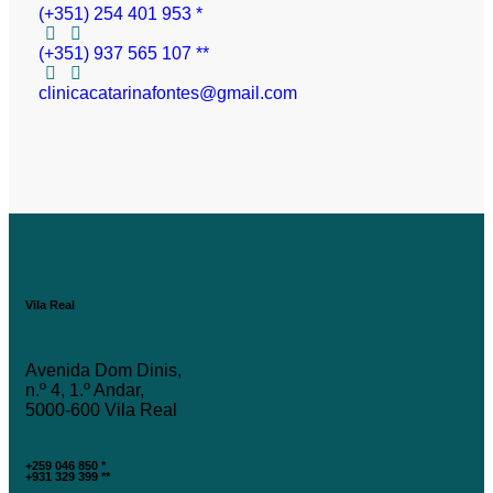
(+351) 254 401 953 *
(+351) 937 565 107 **
clinicacatarinafontes@gmail.com
Vila Real
Avenida Dom Dinis,
n.º 4, 1.º Andar,
5000-600 Vila Real
+259 046 850 *
+931 329 399 **