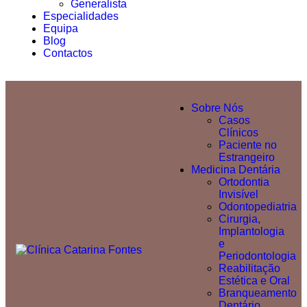
Generalista
Especialidades
Equipa
Blog
Contactos
Sobre Nós
Casos
Clínicos
Paciente no
Estrangeiro
Medicina Dentária
Ortodontia
Invisível
Odontopediatria
Cirurgia,
Implantologia
e
Periodontologia
Reabilitação
Estética e Oral
Branqueamento
Dentário