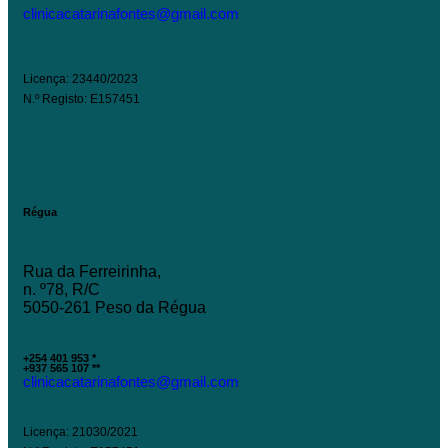
clinicacatarinafontes@gmail.com
Licença: 23440/2023
N.º Registo: E157451
Régua
Rua da Ferreirinha,
n. º78, R/C
5050-261 Peso da Régua
+254 401 953 *
+937 565 107 **
clinicacatarinafontes@gmail.com
Licença: 21030/2021