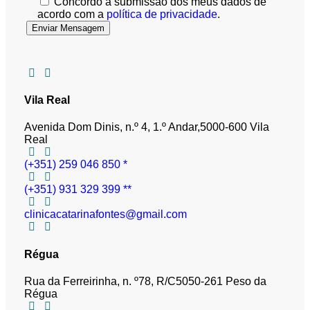
Concordo a submissão dos meus dados de
acordo com a
política de privacidade
.
Vila Real
Avenida Dom Dinis, n.º 4, 1.º Andar,
5000-600 Vila
Real
(+351) 259 046 850 *
(+351) 931 329 399 **
clinicacatarinafontes@gmail.com
Régua
Rua da Ferreirinha, n. º78, R/C
5050-261 Peso da
Régua